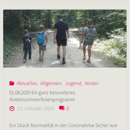
in
Unterensingen
–
alle
Bäume
Aktuelles
,
Allgemein
,
Jugend
,
Kinder
gut
01.08.2020 Ein ganz besonderes
Kindersommerferienprogramm
auf
10. Oktober 2020
0
dem
Ein Stück Normalität in der Coronakrise Sicher war