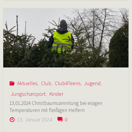
Jungschar
Klasse
3"
Aktuelles
,
Club
,
Club4Teens
,
Jugend
,
Jungscharsport
,
Kinder
13.01.2024 Christbaumsammlung bei eisigen
Temperaturen mit fleißigen Helfern
13. Januar 2024
0