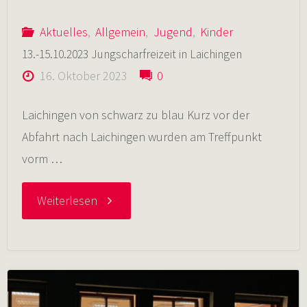
fleißigen
Aktuelles
,
Allgemein
,
Jugend
,
Kinder
Helfern"
13.-15.10.2023 Jungscharfreizeit in Laichingen
16. Oktober 2023
0
Laichingen von schwarz zu blau Kurz vor der
Abfahrt nach Laichingen wurden am Treffpunkt
vorm …
"13.-15.10.2023
Weiterlesen
Jungscharfreizeit
in