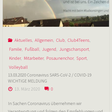
einer
Schnitzeljagd"
Aktuelles
,
Allgemein
,
Club
,
Club4Teens
,
Familie
,
Fußball
,
Jugend
,
Jungscharsport
,
Kinder
,
Mitarbeiter
,
Posaunenchor
,
Sport
,
Volleyball
13.03.2020 Coronavirus SARS-CoV-2 / COVID-19
WICHTIGE MELDUNG
13. März 2020
0
In Sachen Coronavirus übernehmen wir
Verantwortung und folgen den Empfehlungen und