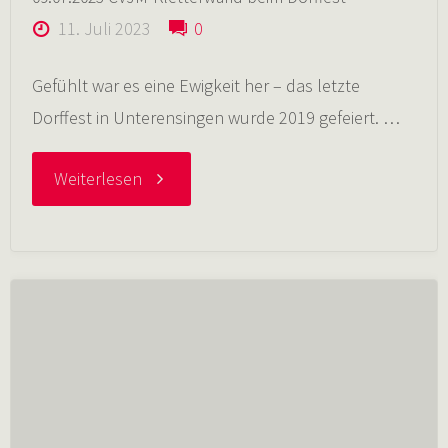
11. Juli 2023
0
Gefühlt war es eine Ewigkeit her – das letzte
Dorffest in Unterensingen wurde 2019 gefeiert. …
"09.07.2023
Weiterlesen
CVJM-
Kletterwand
beim
Dorffest"