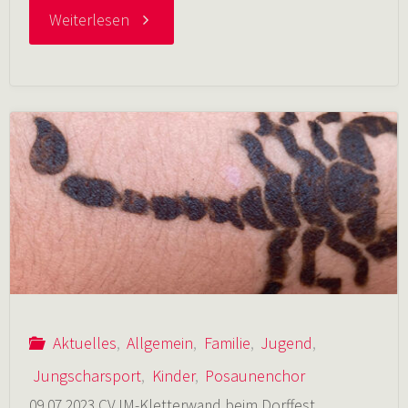
"29.-30.07.2023
Weiterlesen
Kindersommerferienprogramm:
Übernachtung
im
Gemeindehaus"
Aktuelles
,
Allgemein
,
Familie
,
Jugend
,
Jungscharsport
,
Kinder
,
Posaunenchor
09.07.2023 CVJM-Kletterwand beim Dorffest