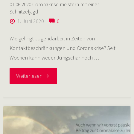
01.06.2020 Coronakrise meistern mit einer
Schnitzeljagd
1. Juni 2020
0
Wie gelingt Jugendarbeit in Zeiten von
Kontaktbeschränkungen und Coronakrise? Seit
Wochen kann weder Jungschar noch …
"01.06.2020
Weiterlesen
Coronakrise
meistern
mit