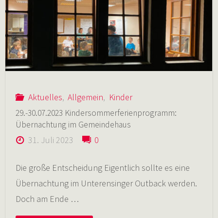
Laichingen"
Aktuelles
,
Allgemein
,
Kinder
29.-30.07.2023 Kindersommerferienprogramm:
Übernachtung im Gemeindehaus
31. Juli 2023
0
Die große Entscheidung Eigentlich sollte es eine
Übernachtung im Unterensinger Outback werden.
Doch am Ende …