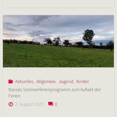
Burg
Steinegg
und
ihre
mutigen
Ritter
Aktuelles
,
Allgemein
,
Jugend
,
Kinder
auf
Nasses Sommerferienprogramm zum Auftakt der
Ferien
der
2. August 2025
0
Junsgcharfreizeit"