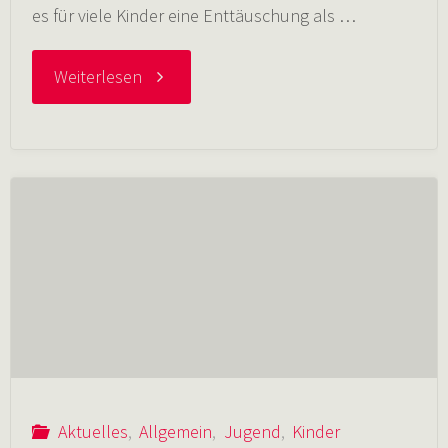
es für viele Kinder eine Enttäuschung als …
Grünsammelplatz
"01.08.2020
Weiterlesen
angekommen"
Ein
ganz
besonderes
Kindersommerferienprogramm"
Aktuelles
,
Allgemein
,
Jugend
,
Kinder