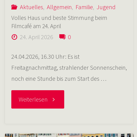
Aktuelles
,
Allgemein
,
Familie
,
Jugend
Volles Haus und beste Stimmung beim
Filmcafé am 24. April
24. April 2026
0
24.04.2026, 16.30 Uhr: Es ist
Freitagnachmittag, strahlender Sonnenschein,
noch eine Stunde bis zum Start des …
"Volles
Weiterlesen
Haus
und