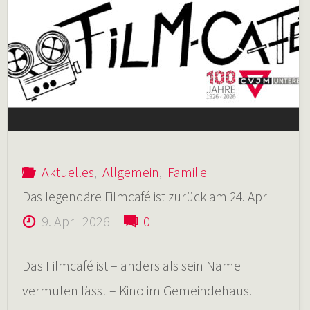
Regen
und
etwas
Sonne
Aktuelles
,
Allgemein
,
Familie
Das legendäre Filmcafé ist zurück am 24. April
auf
9. April 2026
0
der
Das Filmcafé ist – anders als sein Name
Wanderfreizeit
vermuten lässt – Kino im Gemeindehaus.