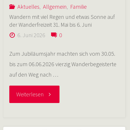
Aktuelles
,
Allgemein
,
Familie
Wandern mit viel Regen und etwas Sonne auf
der Wanderfreizeit 31. Mai bis 6. Juni
6. Juni 2026
0
Zum Jubiläumsjahr machten sich vom 30.05.
bis zum 06.06.2026 vierzig Wanderbegeisterte
auf den Weg nach …
"Wandern
Weiterlesen
mit
viel