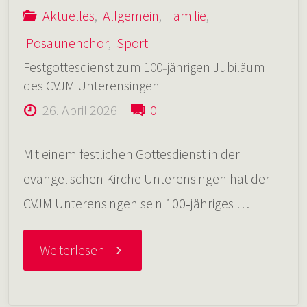
Aktuelles
,
Allgemein
,
Familie
,
Posaunenchor
,
Sport
Festgottesdienst zum 100‑jährigen Jubiläum
des CVJM Unterensingen
26. April 2026
0
Mit einem festlichen Gottesdienst in der
evangelischen Kirche Unterensingen hat der
CVJM Unterensingen sein 100‑jähriges …
"Festgottesdienst
Weiterlesen
zum