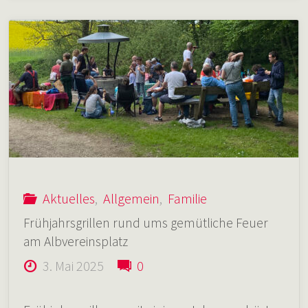
100‑jährigen
Jubiläum
des
CVJM
Unterensingen"
Aktuelles
,
Allgemein
,
Familie
Frühjahrsgrillen rund ums gemütliche Feuer
am Albvereinsplatz
3. Mai 2025
0