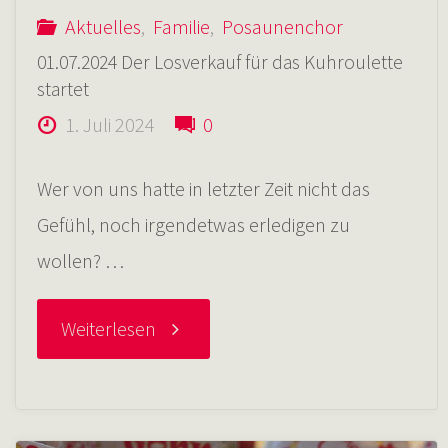
Gastropub
Aktuelles
,
Familie
,
Posaunenchor
01.07.2024 Der Losverkauf für das Kuhroulette
in
startet
1. Juli 2024
0
die
Wer von uns hatte in letzter Zeit nicht das
ältesten
Gefühl, noch irgendetwas erledigen zu
Viertel
wollen? …
der
"01.07.2024
Weiterlesen
Stadt"
Der
Losverkauf