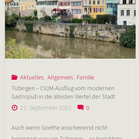
beste
Stimmung
beim
Filmcafé
Aktuelles
,
Allgemein
,
Familie
Tübingen – CVJM-Ausflug vom modernen
am
Gastropub in die ältesten Viertel der Stadt
27. September 2025
0
24.
Auch wenn Goethe anscheinend nicht
April"
begeistert war von Tübingen – so berichtete