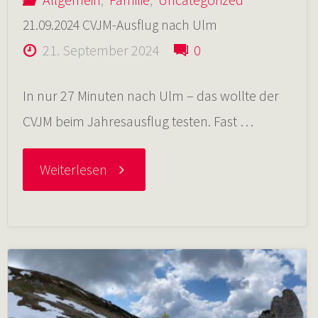
21.09.2024 CVJM-Ausflug nach Ulm
April"
21. September 2024
0
In nur 27 Minuten nach Ulm – das wollte der
CVJM beim Jahresausflug testen. Fast …
"21.09.2024
Weiterlesen
CVJM-
Ausflug
nach