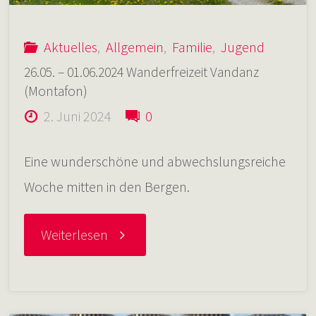
Albvereinsplatz"
Aktuelles
,
Allgemein
,
Familie
,
Jugend
26.05. – 01.06.2024 Wanderfreizeit Vandanz
(Montafon)
2. Juni 2024
0
Eine wunderschöne und abwechslungsreiche
Woche mitten in den Bergen.
"26.05.
Weiterlesen
–