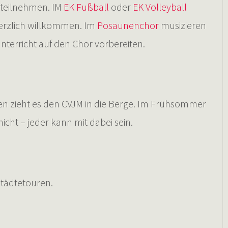
 teilnehmen. IM
EK Fußball
oder
EK Volleyball
 herzlich willkommen. Im
Posaunenchor
musizieren
unterricht auf den Chor vorbereiten.
n zieht es den CVJM in die Berge. Im Frühsommer
icht – jeder kann mit dabei sein.
Städtetouren.