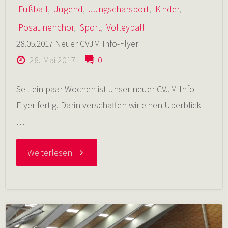
Fußball
,
Jugend
,
Jungscharsport
,
Kinder
,
Posaunenchor
,
Sport
,
Volleyball
28.05.2017 Neuer CVJM Info-Flyer
28. Mai 2017
0
Seit ein paar Wochen ist unser neuer CVJM Info-
Flyer fertig. Darin verschaffen wir einen Überblick
…
"28.05.2017
Weiterlesen
Neuer
CVJM