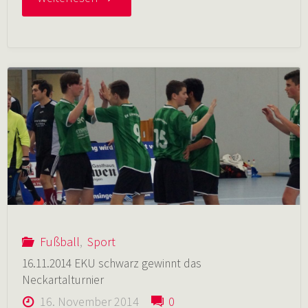
EKU
Youngsters
auf
dem
Treppchen
beim
Fußball
,
Sport
Neckartalturnier"
16.11.2014 EKU schwarz gewinnt das
Neckartalturnier
16. November 2014
0