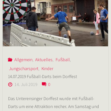
CoV-
2
/
COVID-
Allgemein
,
Aktuelles
,
Fußball
,
19
Jungscharsport
,
Kinder
14.07.2019 Fußball-Darts beim Dorffest
WICHTIGE
14. Juli 2019
0
MELDUNG"
Das Unterensinger Dorffest wurde mit Fußball-
Darts um eine Attraktion reicher. Am Samstag und