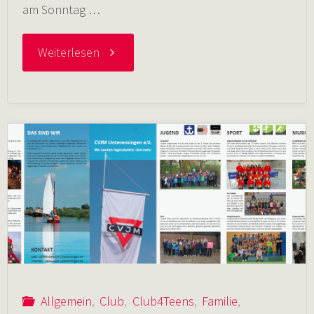
am Sonntag …
"14.07.2019
Weiterlesen
Fußball-
Darts
beim
Dorffest"
Allgemein
,
Club
,
Club4Teens
,
Familie
,