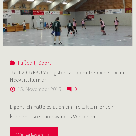
Info-
Flyer"
Fußball
,
Sport
15.11.2015 EKU Youngsters auf dem Treppchen beim
Neckartalturnier
15. November 2015
0
Eigentlich hätte es auch ein Freiluftturnier sein
können – so schön war das Wetter am …
"15.11.2015
Weiterlesen