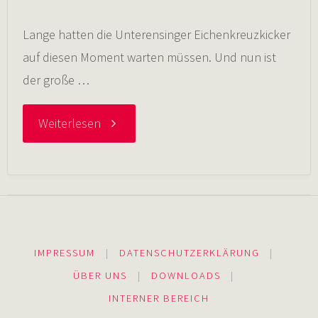
Lange hatten die Unterensinger Eichenkreuzkicker
auf diesen Moment warten müssen. Und nun ist
der große …
"16.11.2014
Weiterlesen
EKU
schwarz
gewinnt
IMPRESSUM
|
DATENSCHUTZERKLÄRUNG
|
das
ÜBER UNS
|
DOWNLOADS
|
INTERNER BEREICH
Neckartalturnier"