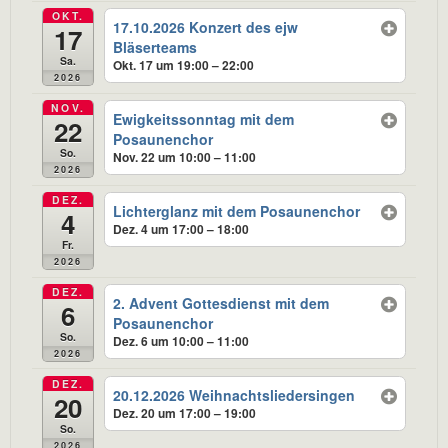
OKT.
17.10.2026 Konzert des ejw
17
Bläserteams
Sa.
Okt. 17 um 19:00 – 22:00
2026
NOV.
Ewigkeitssonntag mit dem
22
Posaunenchor
So.
Nov. 22 um 10:00 – 11:00
2026
DEZ.
Lichterglanz mit dem Posaunenchor
4
Dez. 4 um 17:00 – 18:00
Fr.
2026
DEZ.
2. Advent Gottesdienst mit dem
6
Posaunenchor
So.
Dez. 6 um 10:00 – 11:00
2026
DEZ.
20.12.2026 Weihnachtsliedersingen
20
Dez. 20 um 17:00 – 19:00
So.
2026